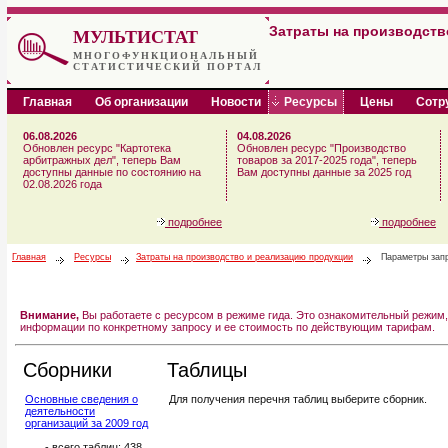
Затраты на производств
МУЛЬТИСТАТ
МНОГОФУНКЦИОНАЛЬНЫЙ
СТАТИСТИЧЕСКИЙ ПОРТАЛ
Главная
Об организации
Новости
Ресурсы
Цены
Сотр
06.08.2026
04.08.2026
Обновлен ресурс "Картотека
Обновлен ресурс "Производство
арбитражных дел", теперь Вам
товаров за 2017-2025 года", теперь
доступны данные по состоянию на
Вам доступны данные за 2025 год
02.08.2026 года
подробнее
подробнее
Главная
Ресурсы
Затраты на производство и реализацию продукции
Параметры зап
Внимание,
Вы работаете с ресурсом в режиме гида. Это ознакомительный режим,
информации по конкретному запросу и ее стоимость по действующим тарифам.
Сборники
Таблицы
Основные сведения о
Для получения перечня таблиц выберите сборник.
деятельности
организаций за 2009 год
- всего таблиц: 438.