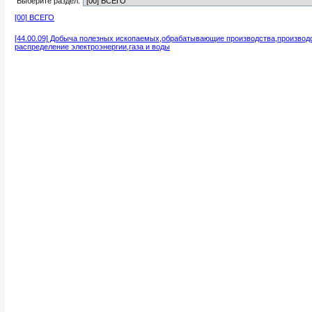
Выберите раздел:
[00] ВСЕГО
[44.00.09] Добыча полезных ископаемых,обрабатывающие производства,производ
распределение электроэнергии,газа и воды