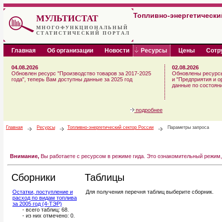
Топливно-энергетически
МУЛЬТИСТАТ
МНОГОФУНКЦИОНАЛЬНЫЙ
СТАТИСТИЧЕСКИЙ ПОРТАЛ
Главная
Об организации
Новости
Ресурсы
Цены
Сотр
04.08.2026
02.08.2026
Обновлен ресурс "Производство товаров за 2017-2025
Обновлены ресурс
года", теперь Вам доступны данные за 2025 год
и "Предприятия и о
данные по состояни
подробнее
Главная
Ресурсы
Топливно-энергетический сектор России
Параметры запроса
Внимание,
Вы работаете с ресурсом в режиме гида. Это ознакомительный режим,
Сборники
Таблицы
Остатки, поступление и
Для получения перечня таблиц выберите сборник.
расход по видам топлива
за 2005 год (4-ТЭР)
- всего таблиц: 68.
- из них отмечено:
0
.