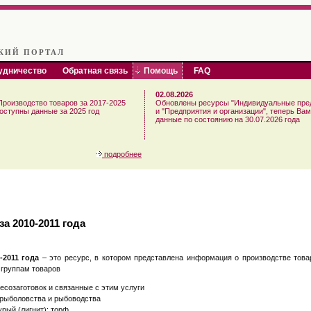
КИЙ ПОРТАЛ
удничество
Обратная связь
Помощь
FAQ
02.08.2026
Производство товаров за 2017-2025
Обновлены ресурсы "Индивидуальные пре
доступны данные за 2025 год
и "Предприятия и организации", теперь Ва
данные по состоянию на 30.07.2026 года
подробнее
а 2010-2011 года
-2011 года
– это ресурс, в котором представлена информация о производстве това
 группам товаров
есозаготовок и связанные с этим услуги
 рыболовства и рыбоводства
урый (лигнит); торф