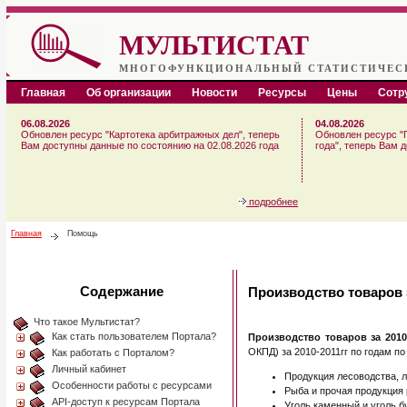
МУЛЬТИСТАТ
МНОГОФУНКЦИОНАЛЬНЫЙ СТАТИСТИЧЕС
Главная
Об организации
Новости
Ресурсы
Цены
Сотр
06.08.2026
04.08.2026
Обновлен ресурс "Картотека арбитражных дел", теперь
Обновлен ресурс "
Вам доступны данные по состоянию на 02.08.2026 года
года", теперь Вам 
подробнее
Главная
Помощь
Содержание
Производство товаров з
Что такое Мультистат?
Как стать пользователем Портала?
Производство товаров за 2010
ОКПД) за 2010-2011гг по годам по
Как работать с Порталом?
Личный кабинет
Продукция лесоводства, л
Особенности работы с ресурсами
Рыба и прочая продукция
API-доступ к ресурсам Портала
Уголь каменный и уголь б