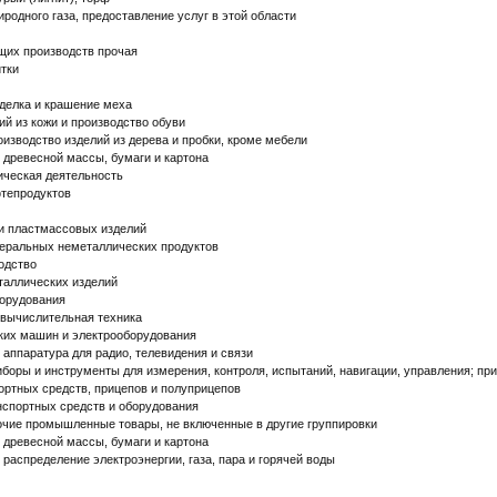
родного газа, предоставление услуг в этой области
щих производств прочая
тки
делка и крашение меха
ий из кожи и производство обуви
изводство изделий из дерева и пробки, кроме мебели
 древесной массы, бумаги и картона
ическая деятельность
фтепродуктов
и пластмассовых изделий
еральных неметаллических продуктов
одство
таллических изделий
борудования
вычислительная техника
ких машин и электрооборудования
аппаратура для радио, телевидения и связи
боры и инструменты для измерения, контроля, испытаний, навигации, управления; при
ортных средств, прицепов и полуприцепов
нспортных средств и оборудования
очие промышленные товары, не включенные в другие группировки
 древесной массы, бумаги и картона
 распределение электроэнергии, газа, пара и горячей воды