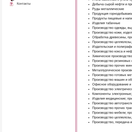
Контакты
Добыча сырой нефти и при
Руды металлические
Продукция горнодобываю
Продукты пищевые и напи
Изделия табачные
Производство одежды, вы
Производство кожи, издел
Обработка древесины, про
Производство целлюлозы,
Издательская и полиграф
Производство кокса и не
Химическое производство
Производство резиновых 
Производство прочих мин
Металлургическое произв
Производство готовых ме
Производство машин и о
Офисное оборудование и 
Производство электричес
Компоненты электронные; 
Изделия медицинские; при
Производство автотрансп
Производство прочих тра
Производство мебели; пр
Производство целлюлозы,
Производство, передача и